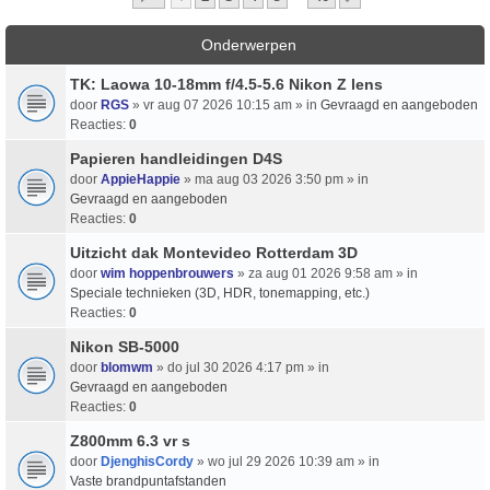
Onderwerpen
TK: Laowa 10-18mm f/4.5-5.6 Nikon Z lens
door
RGS
» vr aug 07 2026 10:15 am » in
Gevraagd en aangeboden
Reacties:
0
Papieren handleidingen D4S
door
AppieHappie
» ma aug 03 2026 3:50 pm » in
Gevraagd en aangeboden
Reacties:
0
Uitzicht dak Montevideo Rotterdam 3D
door
wim hoppenbrouwers
» za aug 01 2026 9:58 am » in
Speciale technieken (3D, HDR, tonemapping, etc.)
Reacties:
0
Nikon SB-5000
door
blomwm
» do jul 30 2026 4:17 pm » in
Gevraagd en aangeboden
Reacties:
0
Z800mm 6.3 vr s
door
DjenghisCordy
» wo jul 29 2026 10:39 am » in
Vaste brandpuntafstanden