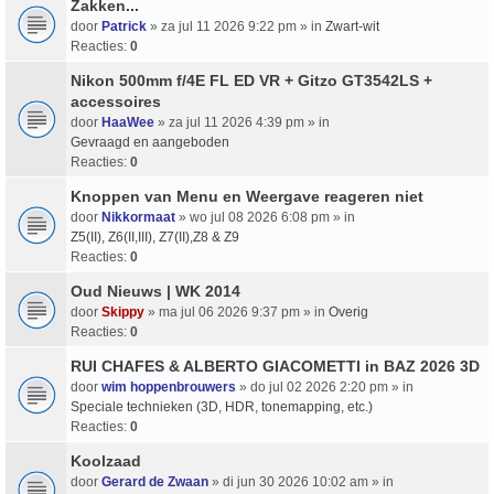
Zakken...
door
Patrick
» za jul 11 2026 9:22 pm » in
Zwart-wit
Reacties:
0
Nikon 500mm f/4E FL ED VR + Gitzo GT3542LS +
accessoires
door
HaaWee
» za jul 11 2026 4:39 pm » in
Gevraagd en aangeboden
Reacties:
0
Knoppen van Menu en Weergave reageren niet
door
Nikkormaat
» wo jul 08 2026 6:08 pm » in
Z5(II), Z6(II,III), Z7(II),Z8 & Z9
Reacties:
0
Oud Nieuws | WK 2014
door
Skippy
» ma jul 06 2026 9:37 pm » in
Overig
Reacties:
0
RUI CHAFES & ALBERTO GIACOMETTI in BAZ 2026 3D
door
wim hoppenbrouwers
» do jul 02 2026 2:20 pm » in
Speciale technieken (3D, HDR, tonemapping, etc.)
Reacties:
0
Koolzaad
door
Gerard de Zwaan
» di jun 30 2026 10:02 am » in