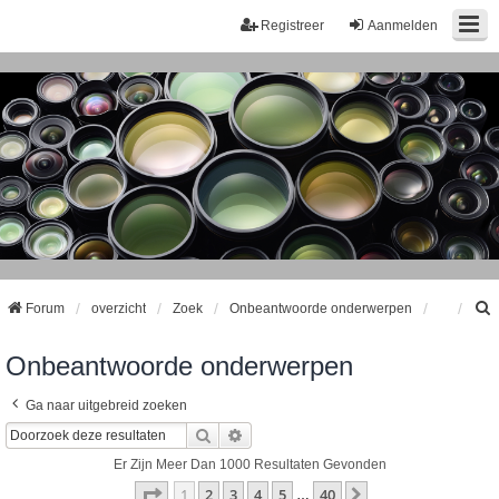
Registreer
Aanmelden
Forum
overzicht
Zoek
Onbeantwoorde onderwerpen
Onbeantwoorde onderwerpen
k
Ga naar uitgebreid zoeken
Zoek
Uitgebreid Zoeken
Er Zijn Meer Dan 1000 Resultaten Gevonden
Pagina
1
Van
40
1
2
3
4
5
40
Volgende
…