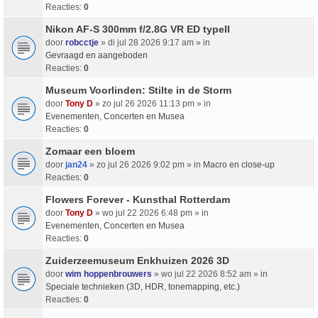
Reacties:
0
Nikon AF-S 300mm f/2.8G VR ED typeII
door
robcctje
» di jul 28 2026 9:17 am » in
Gevraagd en aangeboden
Reacties:
0
Museum Voorlinden: Stilte in de Storm
door
Tony D
» zo jul 26 2026 11:13 pm » in
Evenementen, Concerten en Musea
Reacties:
0
Zomaar een bloem
door
jan24
» zo jul 26 2026 9:02 pm » in
Macro en close-up
Reacties:
0
Flowers Forever - Kunsthal Rotterdam
door
Tony D
» wo jul 22 2026 6:48 pm » in
Evenementen, Concerten en Musea
Reacties:
0
Zuiderzeemuseum Enkhuizen 2026 3D
door
wim hoppenbrouwers
» wo jul 22 2026 8:52 am » in
Speciale technieken (3D, HDR, tonemapping, etc.)
Reacties:
0