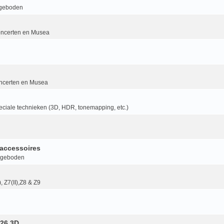
geboden
ncerten en Musea
ncerten en Musea
ciale technieken (3D, HDR, tonemapping, etc.)
accessoires
ngeboden
I), Z7(II),Z8 & Z9
26 3D