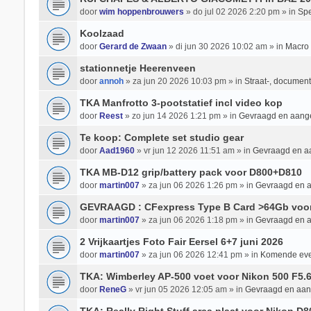
door
wim hoppenbrouwers
» do jul 02 2026 2:20 pm » in
Spe
Koolzaad
door
Gerard de Zwaan
» di jun 30 2026 10:02 am » in
Macro 
stationnetje Heerenveen
door
annoh
» za jun 20 2026 10:03 pm » in
Straat-, documenta
TKA Manfrotto 3-pootstatief incl video kop
door
Reest
» zo jun 14 2026 1:21 pm » in
Gevraagd en aan
Te koop: Complete set studio gear
door
Aad1960
» vr jun 12 2026 11:51 am » in
Gevraagd en 
TKA MB-D12 grip/battery pack voor D800+D810
door
martin007
» za jun 06 2026 1:26 pm » in
Gevraagd en 
GEVRAAGD : CFexpress Type B Card >64Gb voo
door
martin007
» za jun 06 2026 1:18 pm » in
Gevraagd en 
2 Vrijkaartjes Foto Fair Eersel 6+7 juni 2026
door
martin007
» za jun 06 2026 12:41 pm » in
Komende ev
TKA: Wimberley AP-500 voet voor Nikon 500 F5.
door
ReneG
» vr jun 05 2026 12:05 am » in
Gevraagd en aa