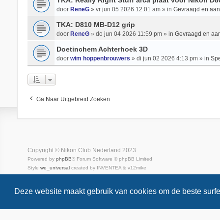
TKA: Really Right Stuff arca plaat voor Nikon D
door
ReneG
» vr jun 05 2026 12:01 am » in
Gevraagd en aa
TKA: D810 MB-D12 grip
door
ReneG
» do jun 04 2026 11:59 pm » in
Gevraagd en aa
Doetinchem Achterhoek 3D
door
wim hoppenbrouwers
» di jun 02 2026 4:13 pm » in
Spe
Ga Naar Uitgebreid Zoeken
Copyright © Nikon Club Nederland 2023
Powered by
phpBB
® Forum Software © phpBB Limited
Style
we_universal
created by INVENTEA & v12mike
Privacy
Gebruikersvoorwaarden
Deze website maakt gebruik van cookies om de beste surfe