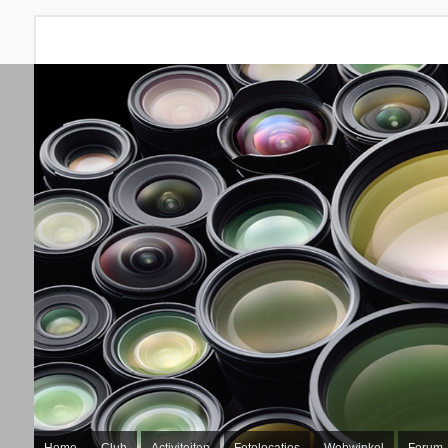
Home
Club
Activiteiten
Fotolocaties
Webwinkel
Forum