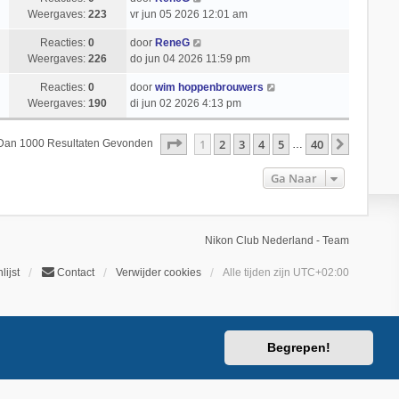
Weergaves:
223
vr jun 05 2026 12:01 am
Reacties:
0
door
ReneG
Weergaves:
226
do jun 04 2026 11:59 pm
Reacties:
0
door
wim hoppenbrouwers
Weergaves:
190
di jun 02 2026 4:13 pm
Pagina
1
Van
40
1
2
3
4
5
40
Volgend
 Dan 1000 Resultaten Gevonden
…
Ga Naar
Nikon Club Nederland - Team
lijst
Contact
Verwijder cookies
Alle tijden zijn
UTC+02:00
Begrepen!