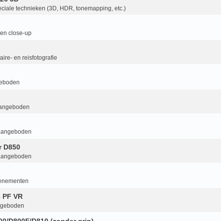
ciale technieken (3D, HDR, tonemapping, etc.)
en close-up
ire- en reisfotografie
geboden
aangeboden
aangeboden
r D850
aangeboden
enementen
6 PF VR
ngeboden