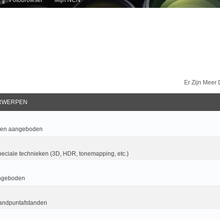
Er Zijn Meer
RWERPEN
 en aangeboden
eciale technieken (3D, HDR, tonemapping, etc.)
ngeboden
randpuntafstanden