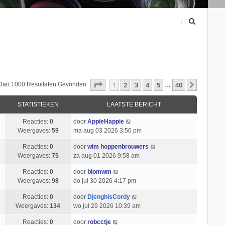
Z
o
e
k
Pagina
1
Van
40
1
2
3
4
5
40
Volgend
 Dan 1000 Resultaten Gevonden
…
STATISTIEKEN
LAATSTE BERICHT
Reacties:
0
door
AppieHappie
Weergaves:
59
ma aug 03 2026 3:50 pm
Reacties:
0
door
wim hoppenbrouwers
Weergaves:
75
za aug 01 2026 9:58 am
Reacties:
0
door
blomwm
Weergaves:
98
do jul 30 2026 4:17 pm
Reacties:
0
door
DjenghisCordy
Weergaves:
134
wo jul 29 2026 10:39 am
Reacties:
0
door
robcctje