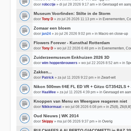
door
robcctje
» di jul 28 2026 9:17 am » in
Gevraagd en aan
Museum Voorlinden: Stilte in de Storm
door
Tony D
» zo jul 26 2026 11:13 pm » in
Evenementen, Co
Zomaar een bloem
door
jan24
» zo jul 26 2026 9:02 pm » in
Macro en close-up
Flowers Forever - Kunsthal Rotterdam
door
Tony D
» wo jul 22 2026 6:48 pm » in
Evenementen, Co
Zuiderzeemuseum Enkhuizen 2026 3D
door
wim hoppenbrouwers
» wo jul 22 2026 8:52 am » in
Spe
Zakken...
door
Patrick
» za jul 11 2026 9:22 pm » in
Zwart-wit
Nikon 500mm f/4E FL ED VR + Gitzo GT3542LS + 
door
HaaWee
» za jul 11 2026 4:39 pm » in
Gevraagd en aa
Knoppen van Menu en Weergave reageren niet
door
Nikkormaat
» wo jul 08 2026 6:08 pm » in
Z5(II), Z6(II,II
Oud Nieuws | WK 2014
door
Skippy
» ma jul 06 2026 9:37 pm » in
Overig
RUI CHAFES & ALBERTO GIACOMETTI in BAZ 20