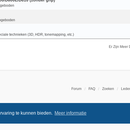
800/D800E/D810 (zonder grip)
ngeboden
ngeboden
ciale technieken (3D, HDR, tonemapping, etc.)
Er Zijn Meer
Forum
FAQ
Zoeken
Leden
rvaring te kunnen bieden.
Meer informatie