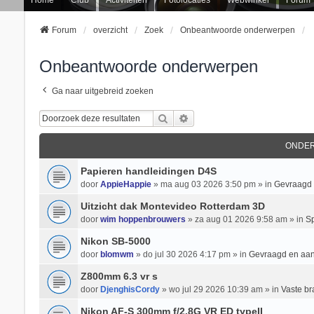
Forum
overzicht
Zoek
Onbeantwoorde onderwerpen
Onbeantwoorde onderwerpen
Ga naar uitgebreid zoeken
Zoek
Uitgebreid Zoeken
ONDE
Papieren handleidingen D4S
door
AppieHappie
» ma aug 03 2026 3:50 pm » in
Gevraagd
Uitzicht dak Montevideo Rotterdam 3D
door
wim hoppenbrouwers
» za aug 01 2026 9:58 am » in
Sp
Nikon SB-5000
door
blomwm
» do jul 30 2026 4:17 pm » in
Gevraagd en aa
Z800mm 6.3 vr s
door
DjenghisCordy
» wo jul 29 2026 10:39 am » in
Vaste b
Nikon AF-S 300mm f/2.8G VR ED typeII