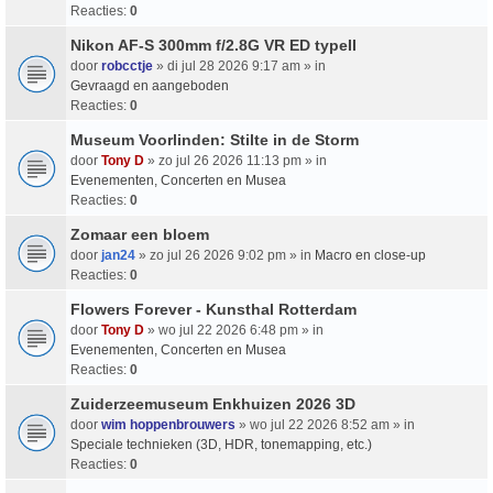
Reacties:
0
Nikon AF-S 300mm f/2.8G VR ED typeII
door
robcctje
» di jul 28 2026 9:17 am » in
Gevraagd en aangeboden
Reacties:
0
Museum Voorlinden: Stilte in de Storm
door
Tony D
» zo jul 26 2026 11:13 pm » in
Evenementen, Concerten en Musea
Reacties:
0
Zomaar een bloem
door
jan24
» zo jul 26 2026 9:02 pm » in
Macro en close-up
Reacties:
0
Flowers Forever - Kunsthal Rotterdam
door
Tony D
» wo jul 22 2026 6:48 pm » in
Evenementen, Concerten en Musea
Reacties:
0
Zuiderzeemuseum Enkhuizen 2026 3D
door
wim hoppenbrouwers
» wo jul 22 2026 8:52 am » in
Speciale technieken (3D, HDR, tonemapping, etc.)
Reacties:
0