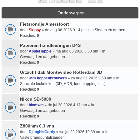
Onderwerpen
Fietsrondje Amersfoort
door
Skippy
» do aug 06 2026 9:14 pm » in
Steden en dorpen
Reacties:
0
Papieren handleidingen D4S
door
AppieHappie
» ma aug 03 2026 3:50 pm » in
Gevraagd en aangeboden
Reacties:
0
Uitzicht dak Montevideo Rotterdam 3D
door
wim hoppenbrouwers
» za aug 01 2026 9:58 am » in
Speciale technieken (3D, HDR, tonemapping, etc.)
Reacties:
0
Nikon SB-5000
door
blomwm
» do jul 30 2026 4:17 pm » in
Gevraagd en aangeboden
Reacties:
0
Z800mm 6.3 vr s
door
DjenghisCordy
» wo jul 29 2026 10:39 am » in
Vaste brandpuntafstanden