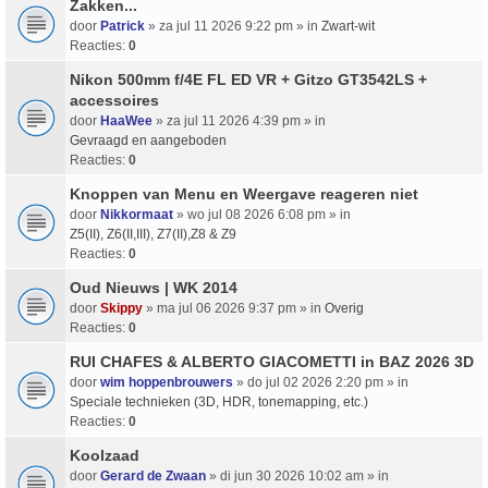
Zakken...
door
Patrick
» za jul 11 2026 9:22 pm » in
Zwart-wit
Reacties:
0
Nikon 500mm f/4E FL ED VR + Gitzo GT3542LS +
accessoires
door
HaaWee
» za jul 11 2026 4:39 pm » in
Gevraagd en aangeboden
Reacties:
0
Knoppen van Menu en Weergave reageren niet
door
Nikkormaat
» wo jul 08 2026 6:08 pm » in
Z5(II), Z6(II,III), Z7(II),Z8 & Z9
Reacties:
0
Oud Nieuws | WK 2014
door
Skippy
» ma jul 06 2026 9:37 pm » in
Overig
Reacties:
0
RUI CHAFES & ALBERTO GIACOMETTI in BAZ 2026 3D
door
wim hoppenbrouwers
» do jul 02 2026 2:20 pm » in
Speciale technieken (3D, HDR, tonemapping, etc.)
Reacties:
0
Koolzaad
door
Gerard de Zwaan
» di jun 30 2026 10:02 am » in