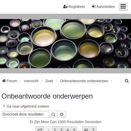
Registreer
Aanmelden
Forum
overzicht
Zoek
Onbeantwoorde onderwerpen
Onbeantwoorde onderwerpen
k
Ga naar uitgebreid zoeken
Zoek
Uitgebreid Zoeken
Er Zijn Meer Dan 1000 Resultaten Gevonden
Pagina
1
Van
40
1
2
3
4
5
40
Volgende
…