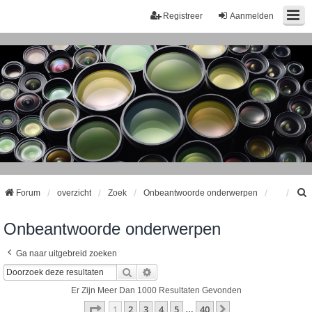
Registreer
Aanmelden
Forum
overzicht
Zoek
Onbeantwoorde onderwerpen
Onbeantwoorde onderwerpen
k
Ga naar uitgebreid zoeken
Zoek
Uitgebreid Zoeken
Er Zijn Meer Dan 1000 Resultaten Gevonden
Pagina
1
Van
40
1
2
3
4
5
40
Volgende
…