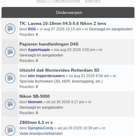
Onderwerpen
TK: Laowa 10-18mm f/4.5-5.6 Nikon Z lens
door
RGS
» vr aug 07 2026 10:15 am » in
Gevraagd en aangeboden
Reacties:
0
Papieren handleidingen D4S
door
AppieHappie
» ma aug 03 2026 3:50 pm » in
Gevraagd en aangeboden
Reacties:
0
Uitzicht dak Montevideo Rotterdam 3D
door
wim hoppenbrouwers
» za aug 01 2026 9:58 am » in
Speciale technieken (3D, HDR, tonemapping, etc.)
Reacties:
0
Nikon SB-5000
door
blomwm
» do jul 30 2026 4:17 pm » in
Gevraagd en aangeboden
Reacties:
0
Z800mm 6.3 vr s
door
DjenghisCordy
» wo jul 29 2026 10:39 am » in
Vaste brandpuntafstanden