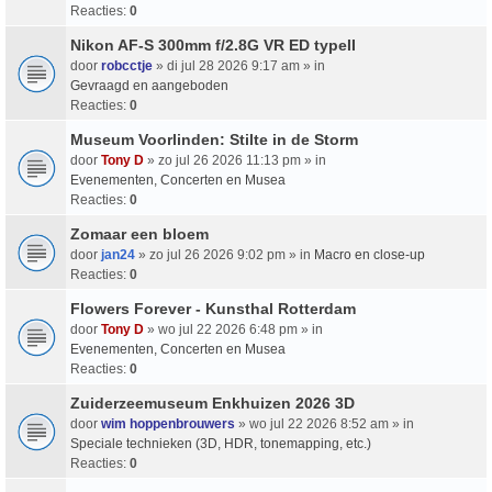
Reacties:
0
Nikon AF-S 300mm f/2.8G VR ED typeII
door
robcctje
» di jul 28 2026 9:17 am » in
Gevraagd en aangeboden
Reacties:
0
Museum Voorlinden: Stilte in de Storm
door
Tony D
» zo jul 26 2026 11:13 pm » in
Evenementen, Concerten en Musea
Reacties:
0
Zomaar een bloem
door
jan24
» zo jul 26 2026 9:02 pm » in
Macro en close-up
Reacties:
0
Flowers Forever - Kunsthal Rotterdam
door
Tony D
» wo jul 22 2026 6:48 pm » in
Evenementen, Concerten en Musea
Reacties:
0
Zuiderzeemuseum Enkhuizen 2026 3D
door
wim hoppenbrouwers
» wo jul 22 2026 8:52 am » in
Speciale technieken (3D, HDR, tonemapping, etc.)
Reacties:
0