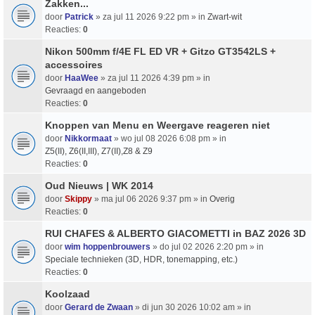
Zakken...
door
Patrick
» za jul 11 2026 9:22 pm » in
Zwart-wit
Reacties:
0
Nikon 500mm f/4E FL ED VR + Gitzo GT3542LS +
accessoires
door
HaaWee
» za jul 11 2026 4:39 pm » in
Gevraagd en aangeboden
Reacties:
0
Knoppen van Menu en Weergave reageren niet
door
Nikkormaat
» wo jul 08 2026 6:08 pm » in
Z5(II), Z6(II,III), Z7(II),Z8 & Z9
Reacties:
0
Oud Nieuws | WK 2014
door
Skippy
» ma jul 06 2026 9:37 pm » in
Overig
Reacties:
0
RUI CHAFES & ALBERTO GIACOMETTI in BAZ 2026 3D
door
wim hoppenbrouwers
» do jul 02 2026 2:20 pm » in
Speciale technieken (3D, HDR, tonemapping, etc.)
Reacties:
0
Koolzaad
door
Gerard de Zwaan
» di jun 30 2026 10:02 am » in