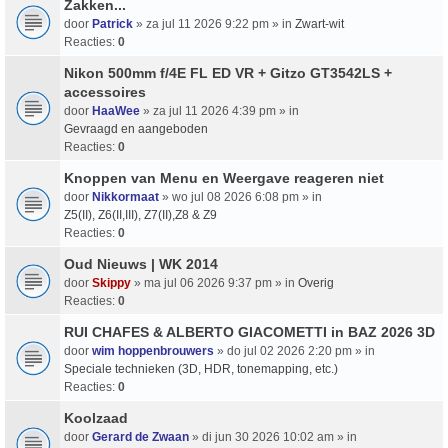
Zakken...
door
Patrick
» za jul 11 2026 9:22 pm » in
Zwart-wit
Reacties:
0
Nikon 500mm f/4E FL ED VR + Gitzo GT3542LS +
accessoires
door
HaaWee
» za jul 11 2026 4:39 pm » in
Gevraagd en aangeboden
Reacties:
0
Knoppen van Menu en Weergave reageren niet
door
Nikkormaat
» wo jul 08 2026 6:08 pm » in
Z5(II), Z6(II,III), Z7(II),Z8 & Z9
Reacties:
0
Oud Nieuws | WK 2014
door
Skippy
» ma jul 06 2026 9:37 pm » in
Overig
Reacties:
0
RUI CHAFES & ALBERTO GIACOMETTI in BAZ 2026 3D
door
wim hoppenbrouwers
» do jul 02 2026 2:20 pm » in
Speciale technieken (3D, HDR, tonemapping, etc.)
Reacties:
0
Koolzaad
door
Gerard de Zwaan
» di jun 30 2026 10:02 am » in