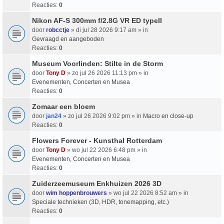
Reacties:
0
Nikon AF-S 300mm f/2.8G VR ED typeII
door
robcctje
» di jul 28 2026 9:17 am » in
Gevraagd en aangeboden
Reacties:
0
Museum Voorlinden: Stilte in de Storm
door
Tony D
» zo jul 26 2026 11:13 pm » in
Evenementen, Concerten en Musea
Reacties:
0
Zomaar een bloem
door
jan24
» zo jul 26 2026 9:02 pm » in
Macro en close-up
Reacties:
0
Flowers Forever - Kunsthal Rotterdam
door
Tony D
» wo jul 22 2026 6:48 pm » in
Evenementen, Concerten en Musea
Reacties:
0
Zuiderzeemuseum Enkhuizen 2026 3D
door
wim hoppenbrouwers
» wo jul 22 2026 8:52 am » in
Speciale technieken (3D, HDR, tonemapping, etc.)
Reacties:
0