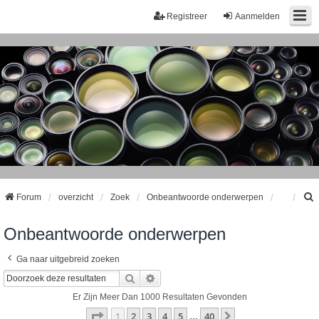
Registreer
Aanmelden
Forum
overzicht
Zoek
Onbeantwoorde onderwerpen
Onbeantwoorde onderwerpen
k
Ga naar uitgebreid zoeken
Zoek
Uitgebreid Zoeken
Er Zijn Meer Dan 1000 Resultaten Gevonden
Pagina
1
Van
40
1
2
3
4
5
40
Volgende
…