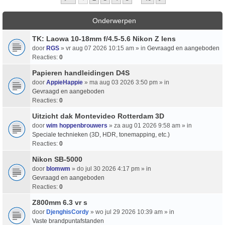
Onderwerpen
TK: Laowa 10-18mm f/4.5-5.6 Nikon Z lens
door
RGS
» vr aug 07 2026 10:15 am » in
Gevraagd en aangeboden
Reacties:
0
Papieren handleidingen D4S
door
AppieHappie
» ma aug 03 2026 3:50 pm » in
Gevraagd en aangeboden
Reacties:
0
Uitzicht dak Montevideo Rotterdam 3D
door
wim hoppenbrouwers
» za aug 01 2026 9:58 am » in
Speciale technieken (3D, HDR, tonemapping, etc.)
Reacties:
0
Nikon SB-5000
door
blomwm
» do jul 30 2026 4:17 pm » in
Gevraagd en aangeboden
Reacties:
0
Z800mm 6.3 vr s
door
DjenghisCordy
» wo jul 29 2026 10:39 am » in
Vaste brandpuntafstanden