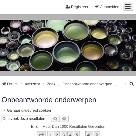
Registreer
Aanmelden
Forum
overzicht
Zoek
Onbeantwoorde onderwerpen
Onbeantwoorde onderwerpen
k
Ga naar uitgebreid zoeken
Zoek
Uitgebreid Zoeken
Er Zijn Meer Dan 1000 Resultaten Gevonden
Pagina
1
Van
40
1
2
3
4
5
40
Volgende
…