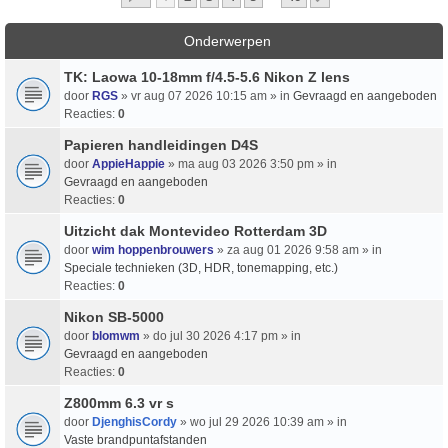
Onderwerpen
TK: Laowa 10-18mm f/4.5-5.6 Nikon Z lens
door
RGS
» vr aug 07 2026 10:15 am » in
Gevraagd en aangeboden
Reacties:
0
Papieren handleidingen D4S
door
AppieHappie
» ma aug 03 2026 3:50 pm » in
Gevraagd en aangeboden
Reacties:
0
Uitzicht dak Montevideo Rotterdam 3D
door
wim hoppenbrouwers
» za aug 01 2026 9:58 am » in
Speciale technieken (3D, HDR, tonemapping, etc.)
Reacties:
0
Nikon SB-5000
door
blomwm
» do jul 30 2026 4:17 pm » in
Gevraagd en aangeboden
Reacties:
0
Z800mm 6.3 vr s
door
DjenghisCordy
» wo jul 29 2026 10:39 am » in
Vaste brandpuntafstanden