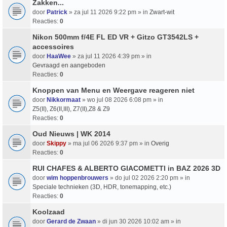
Zakken...
door
Patrick
» za jul 11 2026 9:22 pm » in
Zwart-wit
Reacties:
0
Nikon 500mm f/4E FL ED VR + Gitzo GT3542LS +
accessoires
door
HaaWee
» za jul 11 2026 4:39 pm » in
Gevraagd en aangeboden
Reacties:
0
Knoppen van Menu en Weergave reageren niet
door
Nikkormaat
» wo jul 08 2026 6:08 pm » in
Z5(II), Z6(II,III), Z7(II),Z8 & Z9
Reacties:
0
Oud Nieuws | WK 2014
door
Skippy
» ma jul 06 2026 9:37 pm » in
Overig
Reacties:
0
RUI CHAFES & ALBERTO GIACOMETTI in BAZ 2026 3D
door
wim hoppenbrouwers
» do jul 02 2026 2:20 pm » in
Speciale technieken (3D, HDR, tonemapping, etc.)
Reacties:
0
Koolzaad
door
Gerard de Zwaan
» di jun 30 2026 10:02 am » in