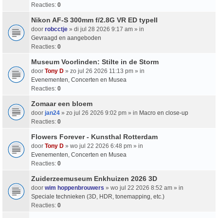
Reacties:
0
Nikon AF-S 300mm f/2.8G VR ED typeII
door
robcctje
» di jul 28 2026 9:17 am » in
Gevraagd en aangeboden
Reacties:
0
Museum Voorlinden: Stilte in de Storm
door
Tony D
» zo jul 26 2026 11:13 pm » in
Evenementen, Concerten en Musea
Reacties:
0
Zomaar een bloem
door
jan24
» zo jul 26 2026 9:02 pm » in
Macro en close-up
Reacties:
0
Flowers Forever - Kunsthal Rotterdam
door
Tony D
» wo jul 22 2026 6:48 pm » in
Evenementen, Concerten en Musea
Reacties:
0
Zuiderzeemuseum Enkhuizen 2026 3D
door
wim hoppenbrouwers
» wo jul 22 2026 8:52 am » in
Speciale technieken (3D, HDR, tonemapping, etc.)
Reacties:
0