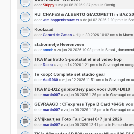
door
Skippy
» ma jul 06 2026 9:37 pm » in
Overig
RUI CHAFES & ALBERTO GIACOMETTI in BAZ 20
door
wim hoppenbrouwers
» do jul 02 2026 2:20 pm » in
Spe
Koolzaad
door
Gerard de Zwaan
» di jun 30 2026 10:02 am » in
Macro 
stationnetje Heerenveen
door
annoh
» za jun 20 2026 10:03 pm » in
Straat-, documenta
TKA Manfrotto 3-pootstatief incl video kop
door
Reest
» zo jun 14 2026 1:21 pm » in
Gevraagd en aan
Te koop: Complete set studio gear
door
Aad1960
» vr jun 12 2026 11:51 am » in
Gevraagd en 
TKA MB-D12 grip/battery pack voor D800+D810
door
martin007
» za jun 06 2026 1:26 pm » in
Gevraagd en 
GEVRAAGD : CFexpress Type B Card >64Gb voo
door
martin007
» za jun 06 2026 1:18 pm » in
Gevraagd en 
2 Vrijkaartjes Foto Fair Eersel 6+7 juni 2026
door
martin007
» za jun 06 2026 12:41 pm » in
Komende ev