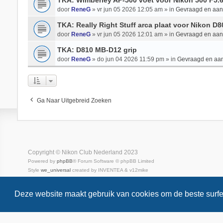
TKA: Wimberley AP-500 voet voor Nikon 500 F5.
door
ReneG
» vr jun 05 2026 12:05 am » in
Gevraagd en aa
TKA: Really Right Stuff arca plaat voor Nikon D
door
ReneG
» vr jun 05 2026 12:01 am » in
Gevraagd en aa
TKA: D810 MB-D12 grip
door
ReneG
» do jun 04 2026 11:59 pm » in
Gevraagd en aa
Ga Naar Uitgebreid Zoeken
Copyright © Nikon Club Nederland 2023
Powered by
phpBB
® Forum Software © phpBB Limited
Style
we_universal
created by INVENTEA & v12mike
Privacy
Gebruikersvoorwaarden
Deze website maakt gebruik van cookies om de beste surfe