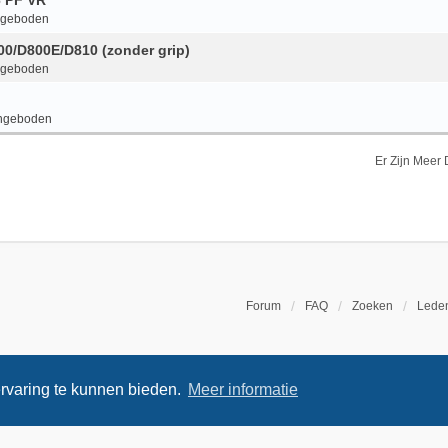
6 PF VR
ngeboden
800/D800E/D810 (zonder grip)
ngeboden
ngeboden
Er Zijn Meer
Forum
FAQ
Zoeken
Leden
rvaring te kunnen bieden.
Meer informatie