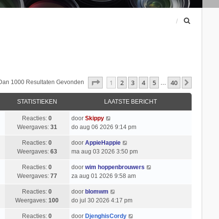
Z
o
e
k
Pagina
1
Van
40
1
2
3
4
5
40
Volgend
 Dan 1000 Resultaten Gevonden
…
STATISTIEKEN
LAATSTE BERICHT
Reacties:
0
door
Skippy
Weergaves:
31
do aug 06 2026 9:14 pm
Reacties:
0
door
AppieHappie
Weergaves:
63
ma aug 03 2026 3:50 pm
Reacties:
0
door
wim hoppenbrouwers
Weergaves:
77
za aug 01 2026 9:58 am
Reacties:
0
door
blomwm
Weergaves:
100
do jul 30 2026 4:17 pm
Reacties:
0
door
DjenghisCordy