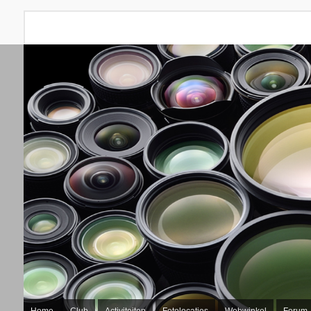
Home
Club
Activiteiten
Fotolocaties
Webwinkel
Forum