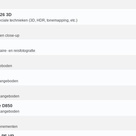
26 3D
ciale technieken (3D, HDR, tonemapping, etc.)
en close-up
ire- en reisfotografie
geboden
aangeboden
aangeboden
r D850
aangeboden
enementen