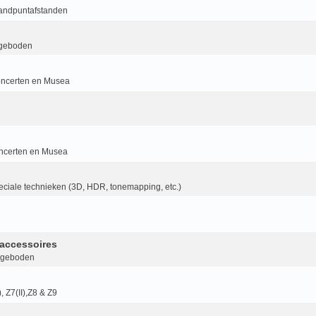
randpuntafstanden
geboden
ncerten en Musea
ncerten en Musea
ciale technieken (3D, HDR, tonemapping, etc.)
accessoires
ngeboden
I), Z7(II),Z8 & Z9