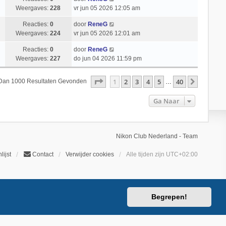
Weergaves:
228
vr jun 05 2026 12:05 am
Reacties:
0
door
ReneG
Weergaves:
224
vr jun 05 2026 12:01 am
Reacties:
0
door
ReneG
Weergaves:
227
do jun 04 2026 11:59 pm
Pagina
1
Van
40
1
2
3
4
5
40
Volgend
 Dan 1000 Resultaten Gevonden
…
Ga Naar
Nikon Club Nederland - Team
lijst
Contact
Verwijder cookies
Alle tijden zijn
UTC+02:00
Begrepen!