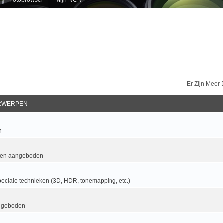
Er Zijn Meer
RWERPEN
n
 en aangeboden
eciale technieken (3D, HDR, tonemapping, etc.)
ngeboden