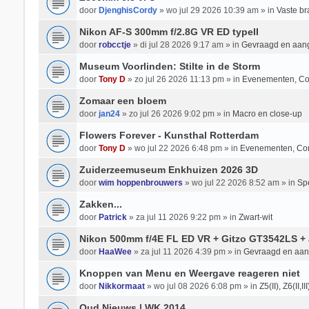
door
DjenghisCordy
» wo jul 29 2026 10:39 am » in
Vaste b
Nikon AF-S 300mm f/2.8G VR ED typeII
door
robcctje
» di jul 28 2026 9:17 am » in
Gevraagd en aan
Museum Voorlinden: Stilte in de Storm
door
Tony D
» zo jul 26 2026 11:13 pm » in
Evenementen, Co
Zomaar een bloem
door
jan24
» zo jul 26 2026 9:02 pm » in
Macro en close-up
Flowers Forever - Kunsthal Rotterdam
door
Tony D
» wo jul 22 2026 6:48 pm » in
Evenementen, Co
Zuiderzeemuseum Enkhuizen 2026 3D
door
wim hoppenbrouwers
» wo jul 22 2026 8:52 am » in
Spe
Zakken...
door
Patrick
» za jul 11 2026 9:22 pm » in
Zwart-wit
Nikon 500mm f/4E FL ED VR + Gitzo GT3542LS + 
door
HaaWee
» za jul 11 2026 4:39 pm » in
Gevraagd en aa
Knoppen van Menu en Weergave reageren niet
door
Nikkormaat
» wo jul 08 2026 6:08 pm » in
Z5(II), Z6(II,II
Oud Nieuws | WK 2014