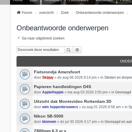
Forum
overzicht
Zoek
Onbeantwoorde onderwerpen
Onbeantwoorde onderwerpen
Ga naar uitgebreid zoeken
Zoek
Uitgebreid Zoeken
ONDE
Fietsrondje Amersfoort
door
Skippy
» do aug 06 2026 9:14 pm » in
Steden en dorpe
Papieren handleidingen D4S
door
AppieHappie
» ma aug 03 2026 3:50 pm » in
Gevraagd
Uitzicht dak Montevideo Rotterdam 3D
door
wim hoppenbrouwers
» za aug 01 2026 9:58 am » in
Sp
Nikon SB-5000
door
blomwm
» do jul 30 2026 4:17 pm » in
Gevraagd en aa
Z800mm 6.3 vr s