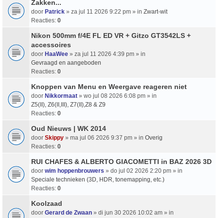
Zakken...
door
Patrick
» za jul 11 2026 9:22 pm » in
Zwart-wit
Reacties:
0
Nikon 500mm f/4E FL ED VR + Gitzo GT3542LS +
accessoires
door
HaaWee
» za jul 11 2026 4:39 pm » in
Gevraagd en aangeboden
Reacties:
0
Knoppen van Menu en Weergave reageren niet
door
Nikkormaat
» wo jul 08 2026 6:08 pm » in
Z5(II), Z6(II,III), Z7(II),Z8 & Z9
Reacties:
0
Oud Nieuws | WK 2014
door
Skippy
» ma jul 06 2026 9:37 pm » in
Overig
Reacties:
0
RUI CHAFES & ALBERTO GIACOMETTI in BAZ 2026 3D
door
wim hoppenbrouwers
» do jul 02 2026 2:20 pm » in
Speciale technieken (3D, HDR, tonemapping, etc.)
Reacties:
0
Koolzaad
door
Gerard de Zwaan
» di jun 30 2026 10:02 am » in