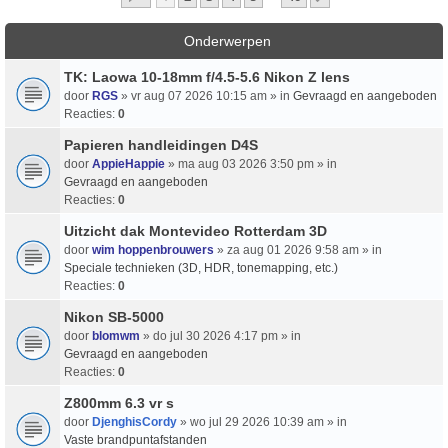
Onderwerpen
TK: Laowa 10-18mm f/4.5-5.6 Nikon Z lens
door
RGS
» vr aug 07 2026 10:15 am » in
Gevraagd en aangeboden
Reacties:
0
Papieren handleidingen D4S
door
AppieHappie
» ma aug 03 2026 3:50 pm » in
Gevraagd en aangeboden
Reacties:
0
Uitzicht dak Montevideo Rotterdam 3D
door
wim hoppenbrouwers
» za aug 01 2026 9:58 am » in
Speciale technieken (3D, HDR, tonemapping, etc.)
Reacties:
0
Nikon SB-5000
door
blomwm
» do jul 30 2026 4:17 pm » in
Gevraagd en aangeboden
Reacties:
0
Z800mm 6.3 vr s
door
DjenghisCordy
» wo jul 29 2026 10:39 am » in
Vaste brandpuntafstanden