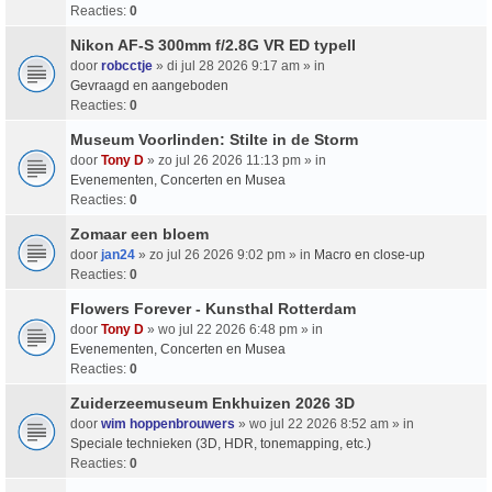
Reacties:
0
Nikon AF-S 300mm f/2.8G VR ED typeII
door
robcctje
» di jul 28 2026 9:17 am » in
Gevraagd en aangeboden
Reacties:
0
Museum Voorlinden: Stilte in de Storm
door
Tony D
» zo jul 26 2026 11:13 pm » in
Evenementen, Concerten en Musea
Reacties:
0
Zomaar een bloem
door
jan24
» zo jul 26 2026 9:02 pm » in
Macro en close-up
Reacties:
0
Flowers Forever - Kunsthal Rotterdam
door
Tony D
» wo jul 22 2026 6:48 pm » in
Evenementen, Concerten en Musea
Reacties:
0
Zuiderzeemuseum Enkhuizen 2026 3D
door
wim hoppenbrouwers
» wo jul 22 2026 8:52 am » in
Speciale technieken (3D, HDR, tonemapping, etc.)
Reacties:
0