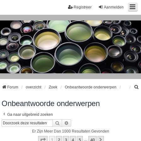
Registreer
Aanmelden
Forum
overzicht
Zoek
Onbeantwoorde onderwerpen
Onbeantwoorde onderwerpen
k
Ga naar uitgebreid zoeken
Zoek
Uitgebreid Zoeken
Er Zijn Meer Dan 1000 Resultaten Gevonden
Pagina
1
Van
40
1
2
3
4
5
40
Volgende
…