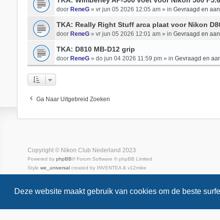
TKA: Wimberley AP-500 voet voor Nikon 500 F5.
door
ReneG
» vr jun 05 2026 12:05 am » in
Gevraagd en aa
TKA: Really Right Stuff arca plaat voor Nikon D
door
ReneG
» vr jun 05 2026 12:01 am » in
Gevraagd en aa
TKA: D810 MB-D12 grip
door
ReneG
» do jun 04 2026 11:59 pm » in
Gevraagd en aa
Ga Naar Uitgebreid Zoeken
Copyright © Nikon Club Nederland 2023
Powered by
phpBB
® Forum Software © phpBB Limited
Style
we_universal
created by INVENTEA & v12mike
Privacy
Gebruikersvoorwaarden
Deze website maakt gebruik van cookies om de beste surfe