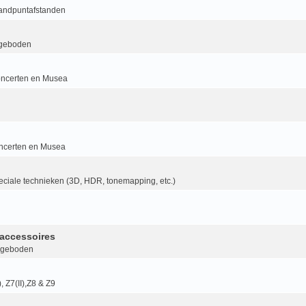
randpuntafstanden
geboden
ncerten en Musea
ncerten en Musea
ciale technieken (3D, HDR, tonemapping, etc.)
accessoires
ngeboden
I), Z7(II),Z8 & Z9