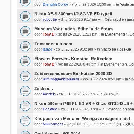
door
DjenghisCordy
» wo jul 29 2026 10:39 am » in
Vaste b
Nikon AF-S 300mm f/2.8G VR ED typeII
door
robcctje
» di jul 28 2026 9:17 am » in
Gevraagd en aan
Museum Voorlinden: Stilte in de Storm
door
Tony D
» zo jul 26 2026 11:13 pm » in
Evenementen, Co
Zomaar een bloem
door
jan24
» zo jul 26 2026 9:02 pm » in
Macro en close-up
Flowers Forever - Kunsthal Rotterdam
door
Tony D
» wo jul 22 2026 6:48 pm » in
Evenementen, Co
Zuiderzeemuseum Enkhuizen 2026 3D
door
wim hoppenbrouwers
» wo jul 22 2026 8:52 am » in
Spe
Zakken...
door
Patrick
» za jul 11 2026 9:22 pm » in
Zwart-wit
Nikon 500mm f/4E FL ED VR + Gitzo GT3542LS + 
door
HaaWee
» za jul 11 2026 4:39 pm » in
Gevraagd en aa
Knoppen van Menu en Weergave reageren niet
door
Nikkormaat
» wo jul 08 2026 6:08 pm » in
Z5(II), Z6(II,II
Oud Nieuws | WK 2014