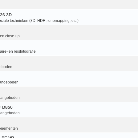
26 3D
ciale technieken (3D, HDR, tonemapping, etc.)
en close-up
ire- en reisfotografie
geboden
aangeboden
aangeboden
r D850
aangeboden
enementen