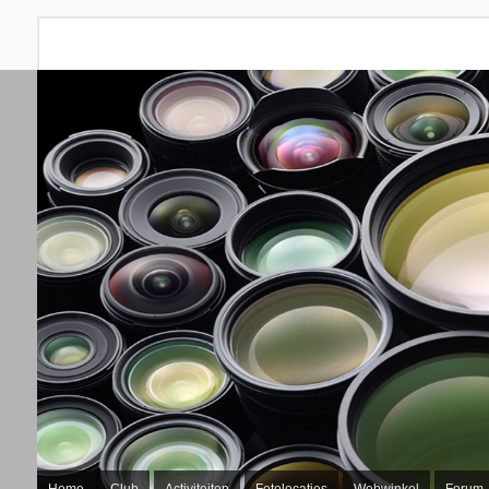
Home
Club
Activiteiten
Fotolocaties
Webwinkel
Forum