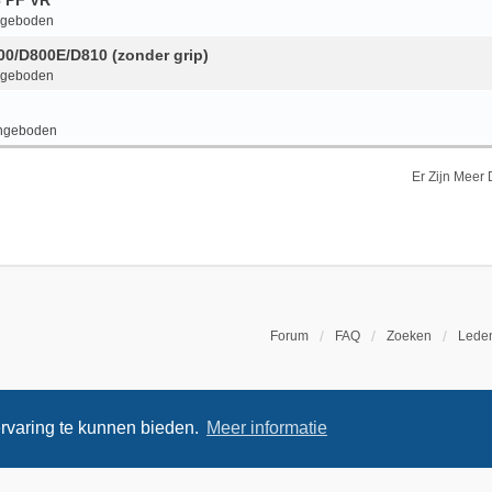
6 PF VR
ngeboden
800/D800E/D810 (zonder grip)
ngeboden
ngeboden
Er Zijn Meer
Forum
FAQ
Zoeken
Leden
rvaring te kunnen bieden.
Meer informatie