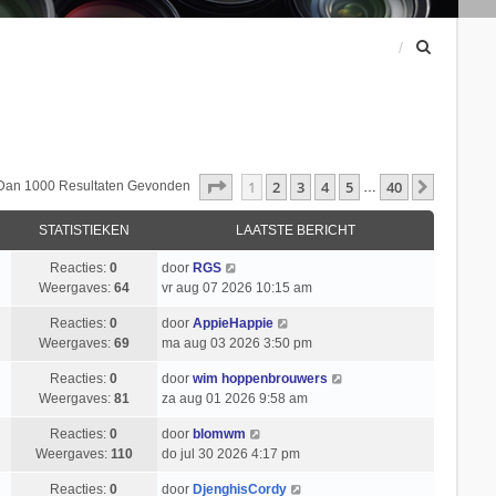
Z
o
e
k
Pagina
1
Van
40
1
2
3
4
5
40
Volgend
 Dan 1000 Resultaten Gevonden
…
STATISTIEKEN
LAATSTE BERICHT
Reacties:
0
door
RGS
Weergaves:
64
vr aug 07 2026 10:15 am
Reacties:
0
door
AppieHappie
Weergaves:
69
ma aug 03 2026 3:50 pm
Reacties:
0
door
wim hoppenbrouwers
Weergaves:
81
za aug 01 2026 9:58 am
Reacties:
0
door
blomwm
Weergaves:
110
do jul 30 2026 4:17 pm
Reacties:
0
door
DjenghisCordy