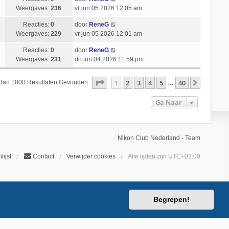
Weergaves:
236
vr jun 05 2026 12:05 am
Reacties:
0
door
ReneG
Weergaves:
229
vr jun 05 2026 12:01 am
Reacties:
0
door
ReneG
Weergaves:
231
do jun 04 2026 11:59 pm
Pagina
1
Van
40
1
2
3
4
5
40
Volgend
 Dan 1000 Resultaten Gevonden
…
Ga Naar
Nikon Club Nederland - Team
lijst
Contact
Verwijder cookies
Alle tijden zijn
UTC+02:00
Begrepen!