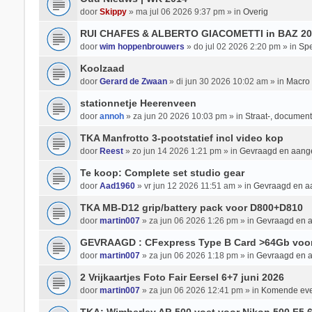
door
Skippy
» ma jul 06 2026 9:37 pm » in
Overig
RUI CHAFES & ALBERTO GIACOMETTI in BAZ 20
door
wim hoppenbrouwers
» do jul 02 2026 2:20 pm » in
Spe
Koolzaad
door
Gerard de Zwaan
» di jun 30 2026 10:02 am » in
Macro 
stationnetje Heerenveen
door
annoh
» za jun 20 2026 10:03 pm » in
Straat-, documenta
TKA Manfrotto 3-pootstatief incl video kop
door
Reest
» zo jun 14 2026 1:21 pm » in
Gevraagd en aan
Te koop: Complete set studio gear
door
Aad1960
» vr jun 12 2026 11:51 am » in
Gevraagd en 
TKA MB-D12 grip/battery pack voor D800+D810
door
martin007
» za jun 06 2026 1:26 pm » in
Gevraagd en 
GEVRAAGD : CFexpress Type B Card >64Gb voo
door
martin007
» za jun 06 2026 1:18 pm » in
Gevraagd en 
2 Vrijkaartjes Foto Fair Eersel 6+7 juni 2026
door
martin007
» za jun 06 2026 12:41 pm » in
Komende ev