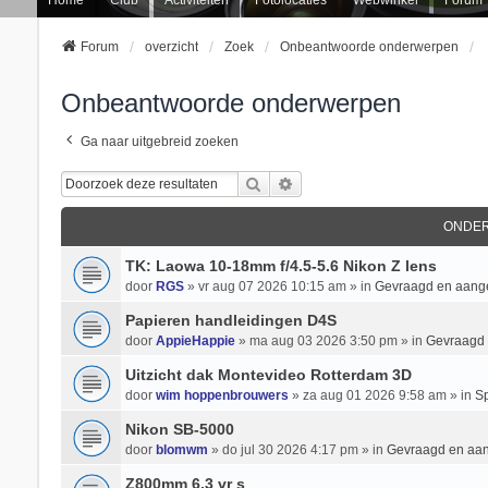
Forum
overzicht
Zoek
Onbeantwoorde onderwerpen
Onbeantwoorde onderwerpen
Ga naar uitgebreid zoeken
Zoek
Uitgebreid Zoeken
ONDE
TK: Laowa 10-18mm f/4.5-5.6 Nikon Z lens
door
RGS
» vr aug 07 2026 10:15 am » in
Gevraagd en aan
Papieren handleidingen D4S
door
AppieHappie
» ma aug 03 2026 3:50 pm » in
Gevraagd
Uitzicht dak Montevideo Rotterdam 3D
door
wim hoppenbrouwers
» za aug 01 2026 9:58 am » in
Sp
Nikon SB-5000
door
blomwm
» do jul 30 2026 4:17 pm » in
Gevraagd en aa
Z800mm 6.3 vr s