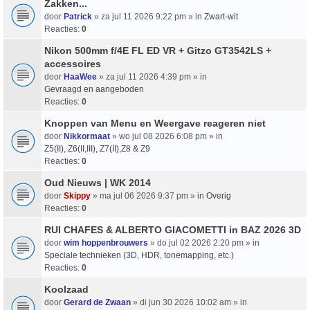
Zakken...
door
Patrick
» za jul 11 2026 9:22 pm » in
Zwart-wit
Reacties:
0
Nikon 500mm f/4E FL ED VR + Gitzo GT3542LS +
accessoires
door
HaaWee
» za jul 11 2026 4:39 pm » in
Gevraagd en aangeboden
Reacties:
0
Knoppen van Menu en Weergave reageren niet
door
Nikkormaat
» wo jul 08 2026 6:08 pm » in
Z5(II), Z6(II,III), Z7(II),Z8 & Z9
Reacties:
0
Oud Nieuws | WK 2014
door
Skippy
» ma jul 06 2026 9:37 pm » in
Overig
Reacties:
0
RUI CHAFES & ALBERTO GIACOMETTI in BAZ 2026 3D
door
wim hoppenbrouwers
» do jul 02 2026 2:20 pm » in
Speciale technieken (3D, HDR, tonemapping, etc.)
Reacties:
0
Koolzaad
door
Gerard de Zwaan
» di jun 30 2026 10:02 am » in