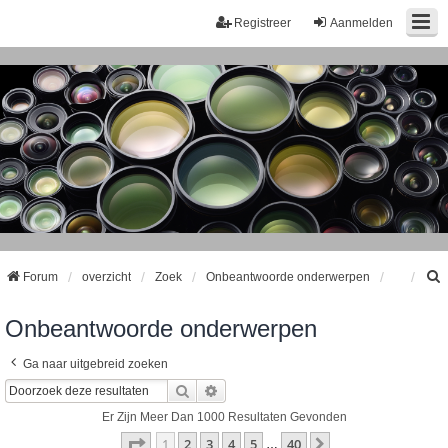
Registreer
Aanmelden
Forum
overzicht
Zoek
Onbeantwoorde onderwerpen
Onbeantwoorde onderwerpen
k
Ga naar uitgebreid zoeken
Zoek
Uitgebreid Zoeken
Er Zijn Meer Dan 1000 Resultaten Gevonden
Pagina
1
Van
40
1
2
3
4
5
40
Volgende
…