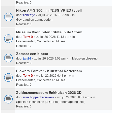
Reacties:
0
Nikon AF-S 300mm f/2.8G VR ED typeII
door
robcctje
» di jul 28 2026 9:17 am » in
Gevraagd en aangeboden
Reacties:
0
Museum Voorlinden: Stilte in de Storm
door
Tony D
» zo jul 26 2026 11:13 pm » in
Evenementen, Concerten en Musea
Reacties:
0
Zomaar een bloem
door
jan24
» zo jul 26 2026 9:02 pm » in
Macro en close-up
Reacties:
0
Flowers Forever - Kunsthal Rotterdam
door
Tony D
» wo jul 22 2026 6:48 pm » in
Evenementen, Concerten en Musea
Reacties:
0
Zuiderzeemuseum Enkhuizen 2026 3D
door
wim hoppenbrouwers
» wo jul 22 2026 8:52 am » in
Speciale technieken (3D, HDR, tonemapping, etc.)
Reacties:
0