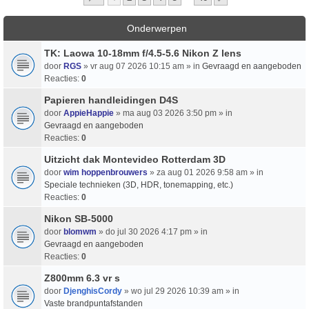
Onderwerpen
TK: Laowa 10-18mm f/4.5-5.6 Nikon Z lens
door
RGS
» vr aug 07 2026 10:15 am » in
Gevraagd en aangeboden
Reacties:
0
Papieren handleidingen D4S
door
AppieHappie
» ma aug 03 2026 3:50 pm » in
Gevraagd en aangeboden
Reacties:
0
Uitzicht dak Montevideo Rotterdam 3D
door
wim hoppenbrouwers
» za aug 01 2026 9:58 am » in
Speciale technieken (3D, HDR, tonemapping, etc.)
Reacties:
0
Nikon SB-5000
door
blomwm
» do jul 30 2026 4:17 pm » in
Gevraagd en aangeboden
Reacties:
0
Z800mm 6.3 vr s
door
DjenghisCordy
» wo jul 29 2026 10:39 am » in
Vaste brandpuntafstanden