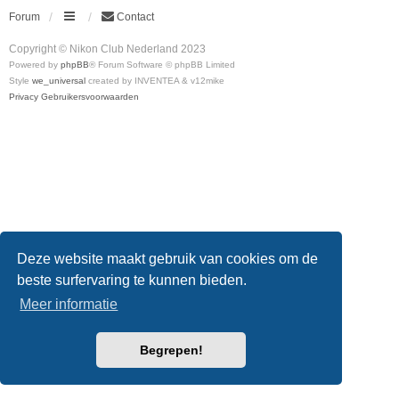
Forum
Contact
Copyright © Nikon Club Nederland 2023
Powered by
phpBB
® Forum Software © phpBB Limited
Style
we_universal
created by INVENTEA & v12mike
Privacy
Gebruikersvoorwaarden
Deze website maakt gebruik van cookies om de
beste surfervaring te kunnen bieden.
Meer informatie
Begrepen!