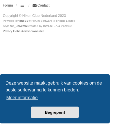
Forum
Contact
Copyright © Nikon Club Nederland 2023
Powered by
phpBB
® Forum Software © phpBB Limited
Style
we_universal
created by INVENTEA & v12mike
Privacy
Gebruikersvoorwaarden
Deze website maakt gebruik van cookies om de
beste surfervaring te kunnen bieden.
Meer informatie
Begrepen!