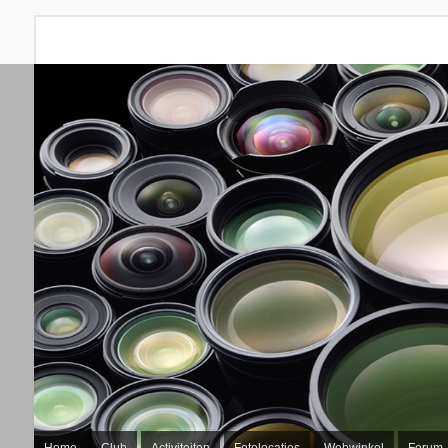
Home
Club
Activiteiten
Fotolocaties
Webwinkel
Forum