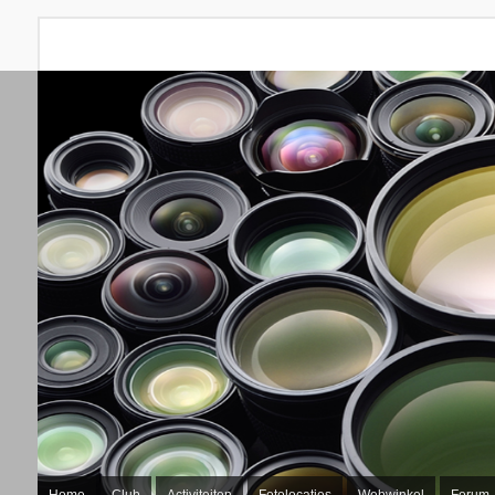
Home
Club
Activiteiten
Fotolocaties
Webwinkel
Forum