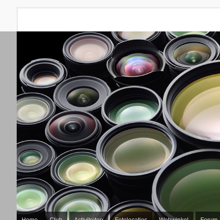
Home
Club
Activiteiten
Fotolocaties
Webwinkel
Forum