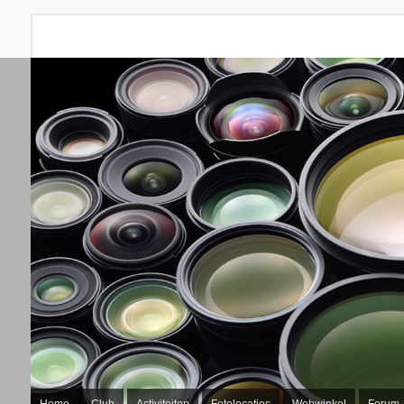
Home
Club
Activiteiten
Fotolocaties
Webwinkel
Forum