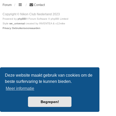
Forum
Contact
Copyright © Nikon Club Nederland 2023
Powered by
phpBB
® Forum Software © phpBB Limited
Style
we_universal
created by INVENTEA & v12mike
Privacy
Gebruikersvoorwaarden
Deze website maakt gebruik van cookies om de
beste surfervaring te kunnen bieden.
Meer informatie
Begrepen!