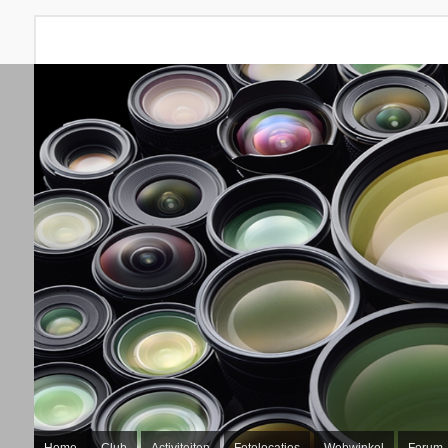
Home
Club
Activiteiten
Fotolocaties
Webwinkel
Forum