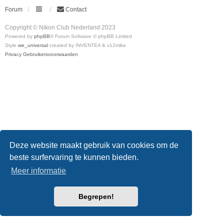
Forum
Contact
Copyright © Nikon Club Nederland 2023
Powered by
phpBB
® Forum Software © phpBB Limited
Style
we_universal
created by INVENTEA & v12mike
Privacy
Gebruikersvoorwaarden
Deze website maakt gebruik van cookies om de
beste surfervaring te kunnen bieden.
Meer informatie
Begrepen!