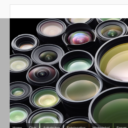
Home
Club
Activiteiten
Fotolocaties
Webwinkel
Forum