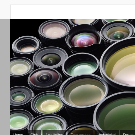
Home
Club
Activiteiten
Fotolocaties
Webwinkel
Forum