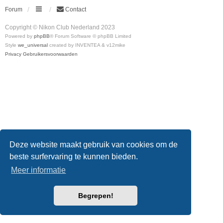
Forum
Contact
Copyright © Nikon Club Nederland 2023
Powered by
phpBB
® Forum Software © phpBB Limited
Style
we_universal
created by INVENTEA & v12mike
Privacy
Gebruikersvoorwaarden
Deze website maakt gebruik van cookies om de
beste surfervaring te kunnen bieden.
Meer informatie
Begrepen!