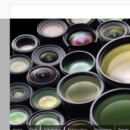
Home
Club
Activiteiten
Fotolocaties
Webwinkel
Forum