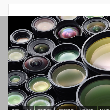
Home
Club
Activiteiten
Fotolocaties
Webwinkel
Forum