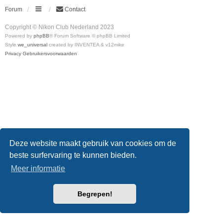
Forum
Contact
Copyright © Nikon Club Nederland 2023
Powered by
phpBB
® Forum Software © phpBB Limited
Style
we_universal
created by INVENTEA & v12mike
Privacy
Gebruikersvoorwaarden
Deze website maakt gebruik van cookies om de
beste surfervaring te kunnen bieden.
Meer informatie
Begrepen!