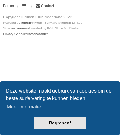
Forum
Contact
Copyright © Nikon Club Nederland 2023
Powered by
phpBB
® Forum Software © phpBB Limited
Style
we_universal
created by INVENTEA & v12mike
Privacy
Gebruikersvoorwaarden
Deze website maakt gebruik van cookies om de
beste surfervaring te kunnen bieden.
Meer informatie
Begrepen!