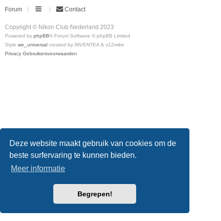
Forum
Contact
Copyright © Nikon Club Nederland 2023
Powered by
phpBB
® Forum Software © phpBB Limited
Style
we_universal
created by INVENTEA & v12mike
Privacy
Gebruikersvoorwaarden
Deze website maakt gebruik van cookies om de
beste surfervaring te kunnen bieden.
Meer informatie
Begrepen!