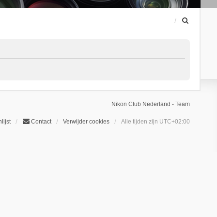
Z
o
e
k
Nikon Club Nederland - Team
lijst
Contact
Verwijder cookies
Alle tijden zijn
UTC+02:00