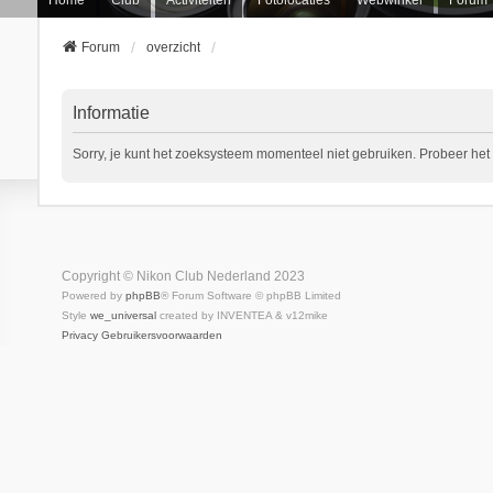
Forum
overzicht
Informatie
Sorry, je kunt het zoeksysteem momenteel niet gebruiken. Probeer he
Copyright © Nikon Club Nederland 2023
Powered by
phpBB
® Forum Software © phpBB Limited
Style
we_universal
created by INVENTEA & v12mike
Privacy
Gebruikersvoorwaarden