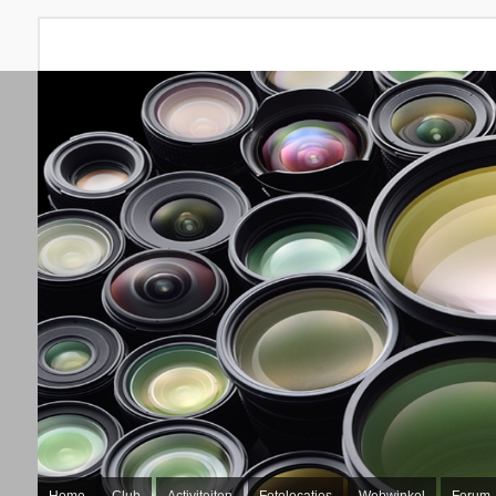
Home
Club
Activiteiten
Fotolocaties
Webwinkel
Forum