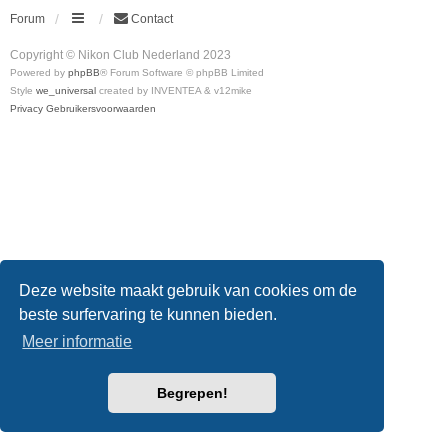
Forum
Contact
Copyright © Nikon Club Nederland 2023
Powered by
phpBB
® Forum Software © phpBB Limited
Style
we_universal
created by INVENTEA & v12mike
Privacy
Gebruikersvoorwaarden
Deze website maakt gebruik van cookies om de
beste surfervaring te kunnen bieden.
Meer informatie
Begrepen!