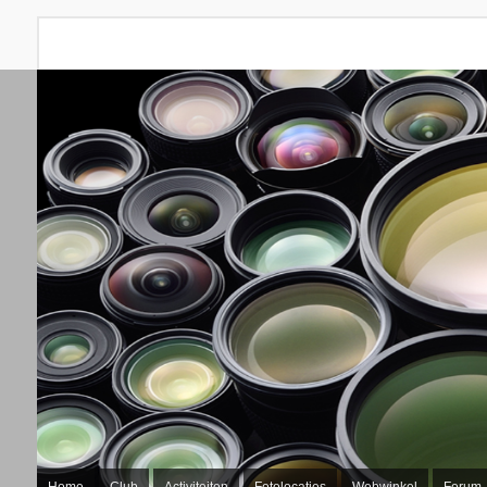
Home
Club
Activiteiten
Fotolocaties
Webwinkel
Forum