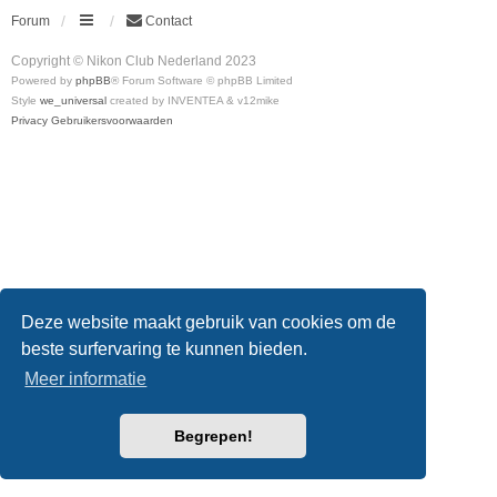
Forum
Contact
Copyright © Nikon Club Nederland 2023
Powered by
phpBB
® Forum Software © phpBB Limited
Style
we_universal
created by INVENTEA & v12mike
Privacy
Gebruikersvoorwaarden
Deze website maakt gebruik van cookies om de
beste surfervaring te kunnen bieden.
Meer informatie
Begrepen!