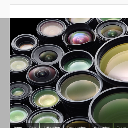
Home
Club
Activiteiten
Fotolocaties
Webwinkel
Forum