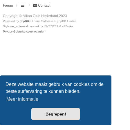
Forum
Contact
Copyright © Nikon Club Nederland 2023
Powered by
phpBB
® Forum Software © phpBB Limited
Style
we_universal
created by INVENTEA & v12mike
Privacy
Gebruikersvoorwaarden
Deze website maakt gebruik van cookies om de
beste surfervaring te kunnen bieden.
Meer informatie
Begrepen!