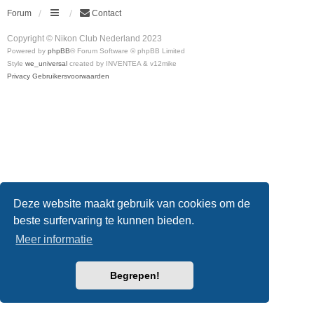
Forum
Contact
Copyright © Nikon Club Nederland 2023
Powered by
phpBB
® Forum Software © phpBB Limited
Style
we_universal
created by INVENTEA & v12mike
Privacy
Gebruikersvoorwaarden
Deze website maakt gebruik van cookies om de
beste surfervaring te kunnen bieden.
Meer informatie
Begrepen!