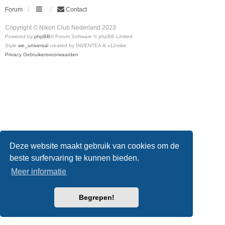
Forum
Contact
Copyright © Nikon Club Nederland 2023
Powered by
phpBB
® Forum Software © phpBB Limited
Style
we_universal
created by INVENTEA & v12mike
Privacy
Gebruikersvoorwaarden
Deze website maakt gebruik van cookies om de
beste surfervaring te kunnen bieden.
Meer informatie
Begrepen!