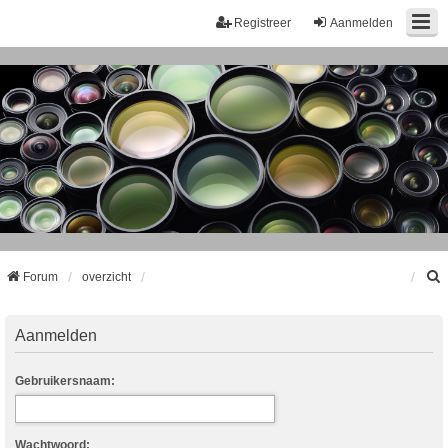
Registreer
Aanmelden
Forum
overzicht
k
Aanmelden
Gebruikersnaam:
Wachtwoord: