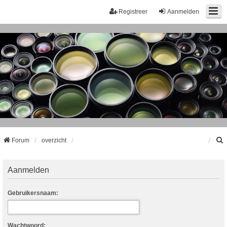
Registreer
Aanmelden
Forum
overzicht
k
Aanmelden
Gebruikersnaam:
Wachtwoord: