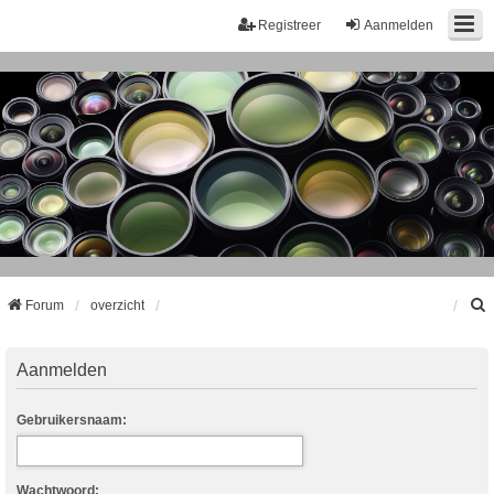
Registreer
Aanmelden
Forum
overzicht
k
Aanmelden
Gebruikersnaam:
Wachtwoord: