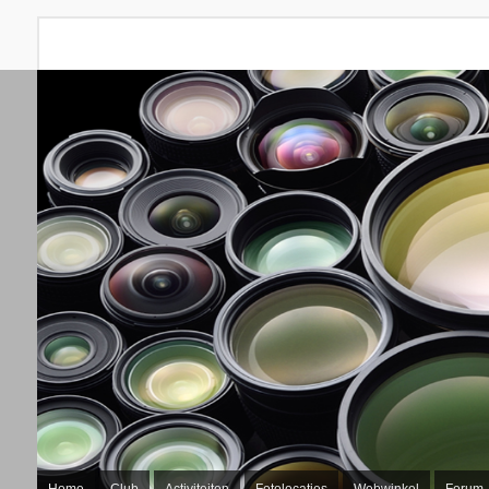
Home
Club
Activiteiten
Fotolocaties
Webwinkel
Forum