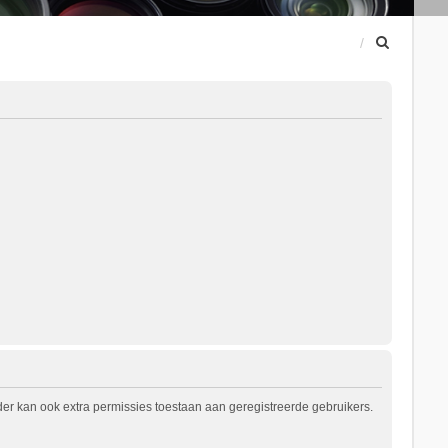
Z
o
e
k
er kan ook extra permissies toestaan aan geregistreerde gebruikers.