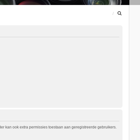
Z
o
e
k
er kan ook extra permissies toestaan aan geregistreerde gebruikers.