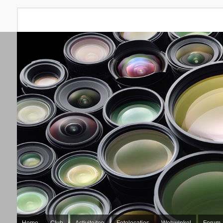
Home
Club
Activiteiten
Fotolocaties
Webwinkel
Forum