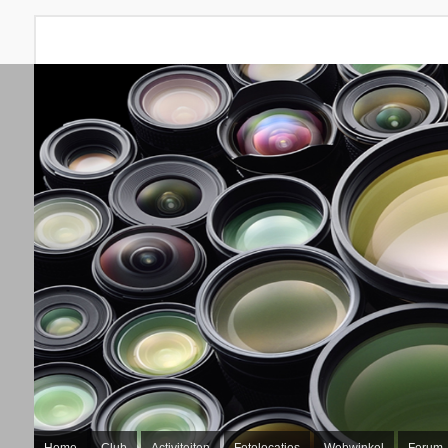
Home
Club
Activiteiten
Fotolocaties
Webwinkel
Forum