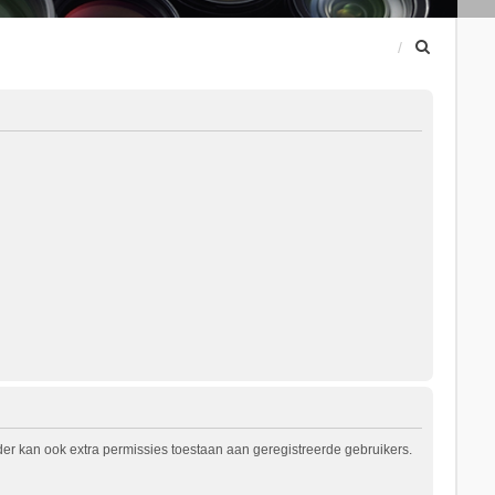
Z
o
e
k
er kan ook extra permissies toestaan aan geregistreerde gebruikers.