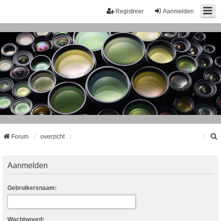
Registreer
Aanmelden
Forum
overzicht
k
Aanmelden
Gebruikersnaam:
Wachtwoord: