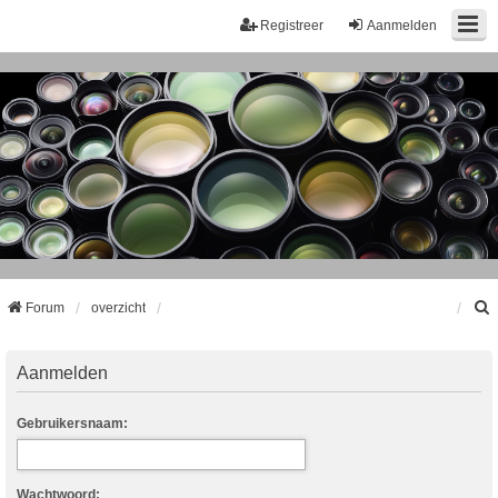
Registreer
Aanmelden
Forum
overzicht
k
Aanmelden
Gebruikersnaam:
Wachtwoord: