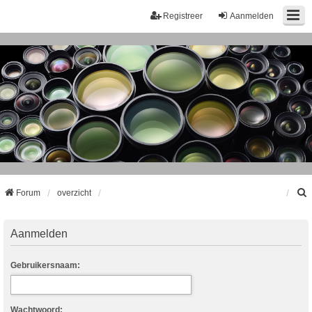
Registreer
Aanmelden
Forum
overzicht
k
Aanmelden
Gebruikersnaam:
Wachtwoord: