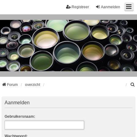
Registreer
Aanmelden
Forum
overzicht
k
Aanmelden
Gebruikersnaam:
Wachtwoord: