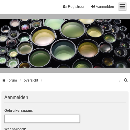
Registreer
Aanmelden
Forum
overzicht
k
Aanmelden
Gebruikersnaam:
Wachtwoord: