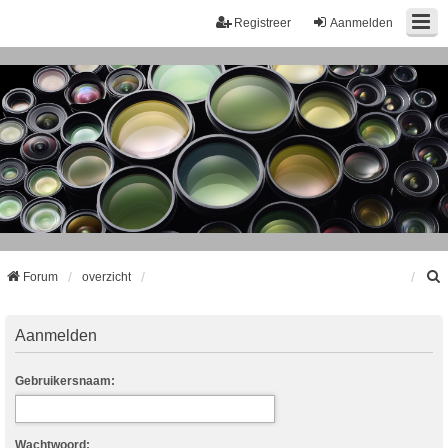
Registreer
Aanmelden
Forum
overzicht
k
Aanmelden
Gebruikersnaam:
Wachtwoord: