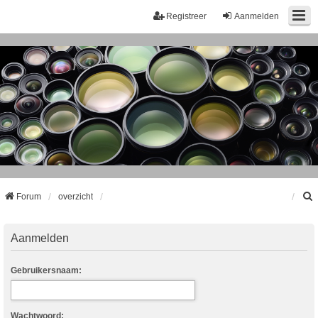
Registreer
Aanmelden
Forum
overzicht
k
Aanmelden
Gebruikersnaam:
Wachtwoord: