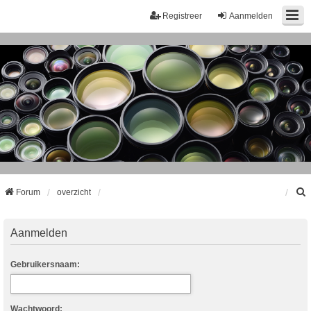
Registreer
Aanmelden
Forum
overzicht
k
Aanmelden
Gebruikersnaam:
Wachtwoord: