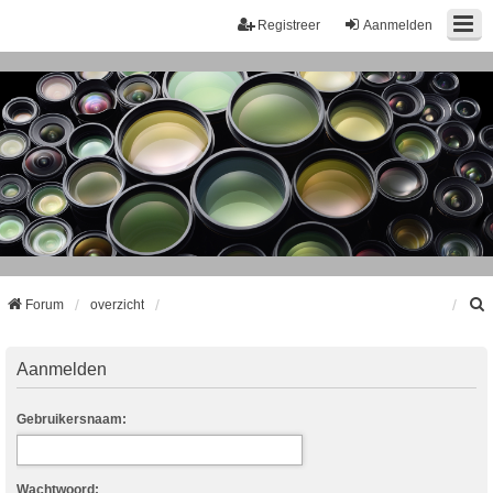
Registreer
Aanmelden
Forum
overzicht
k
Aanmelden
Gebruikersnaam:
Wachtwoord: